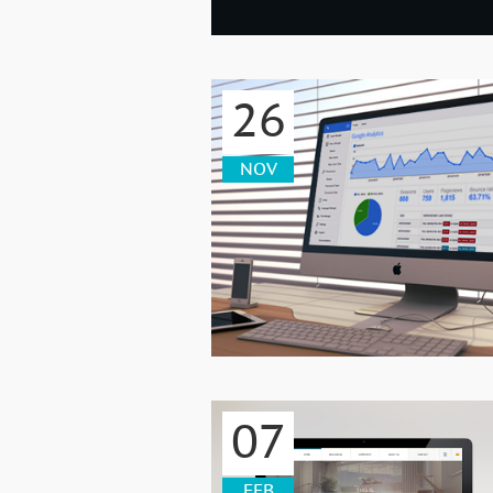
26
NOV
07
FEB