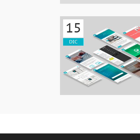
15
DIC