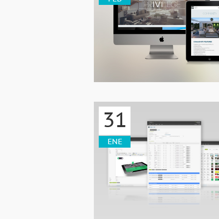
31
ENE